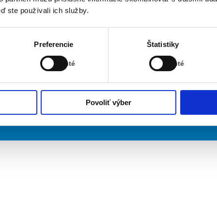
ď ste používali ich služby.
Stav:
Stav:
Preferencie
Štatistiky
Vypnuté
Vypnuté
Vypnuté
Vypnuté
Povoliť výber