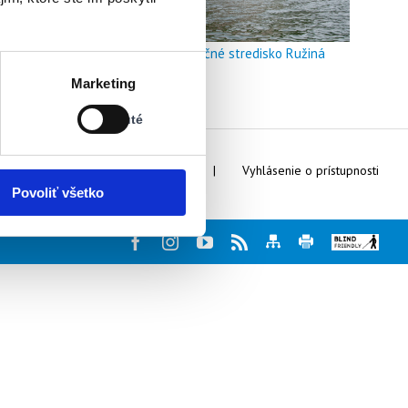
Doškoľovacie a rekreačné stredisko Ružiná
Stav:
Marketing
Vypnuté
Vypnuté
Webmaster
Kontakty
Vyhlásenie o prístupnosti
Povoliť všetko
Facebook
Instagram
Youtube
Rss
Mapa
Tlač
Blind
stránky
stránky
friendly
web