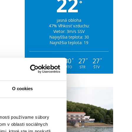
22
°
jasná obloha
47% Vlhkosť vzduchu:
Vietor: 3m/s SSV
Najvyššia teplota: 30
Najnižšia teplota: 19
29
33
30
27
27
°
°
°
°
°
NED
PON
UTO
STR
ŠTV
O cookies
vnosti používame súbory
om v oblasti sociálnych
mi, ktoré ste im poskytli