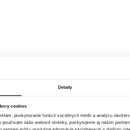
Detaily
bory cookies
eklám, poskytovanie funkcií sociálnych médií a analýzu návšte
o používate naše webové stránky, poskytujeme aj našim partner
to partneri môžu príslušné informácie skombinovať s ďalšími údaj