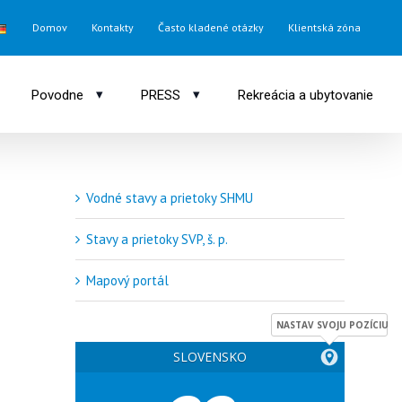
Domov
Kontakty
Často kladené otázky
Klientská zóna
▾
▾
Povodne
PRESS
Rekreácia a ubytovanie
Vodné stavy a prietoky SHMU
Stavy a prietoky SVP, š. p.
Mapový portál
NASTAV SVOJU POZÍCIU
SLOVENSKO