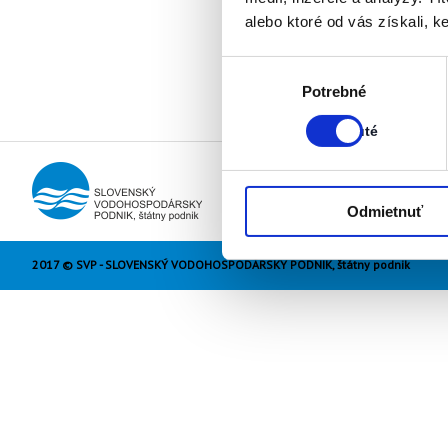
alebo ktoré od vás získali, ke
Výber
Stav:
Potrebné
súhlasu
Zapnuté
Zapnuté
Odmietnuť
2017 © SVP - SLOVENSKÝ VODOHOSPODÁRSKY PODNIK, štátny podnik