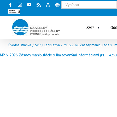
Facebook
Instagram
Youtube
Rss
Mapa
Tlač
stránky
stránky
Blind
friendly
web
▾
SVP
Odš
Úvodná stránka
/
SVP
/
Legislatíva
/
MP 6_2026 Zásady manipulácie s lim
MP 6_2026 Zásady manipulácie s limitovanými informáciami
(PDF, 425.