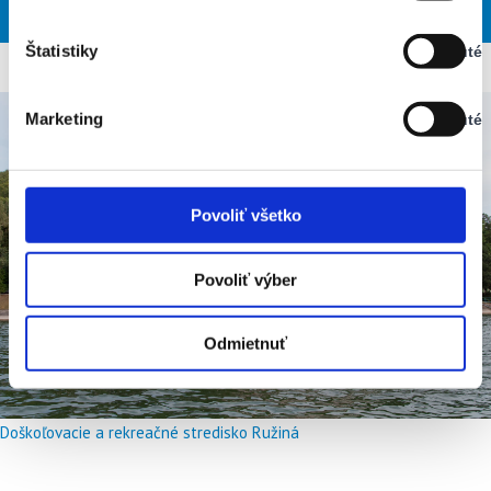
NED
PON
UTO
STR
ŠTV
Vypnuté
Štatistiky
Vypnuté
Stav:
Vypnuté
Marketing
Vypnuté
Stav:
Vypnuté
Povoliť všetko
Povoliť výber
Odmietnuť
Doškoľovacie a rekreačné stredisko Ružiná