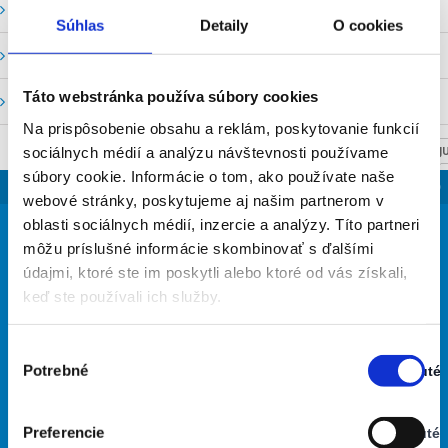
Vodné stavy a prietoky SHMU
Súhlas
Detaily
O cookies
Stavy a prietoky SVP, š. p.
Táto webstránka používa súbory cookies
Mapový portál
Na prispôsobenie obsahu a reklám, poskytovanie funkcií
sociálnych médií a analýzu návštevnosti používame
NASTAV SVOJU
súbory cookie. Informácie o tom, ako používate naše
SLOVENSKO
webové stránky, poskytujeme aj našim partnerom v
22
oblasti sociálnych médií, inzercie a analýzy. Títo partneri
°
môžu príslušné informácie skombinovať s ďalšími
údajmi, ktoré ste im poskytli alebo ktoré od vás získali,
keď ste používali ich služby.
zamračené
65% Vlhkosť vzduchu:
Vietor: 3m/s SSZ
Výber
Najvyššia teplota: 32
Potrebné
Zapnuté
súhlasu
Najnižšia teplota: 21
Stav:
Zapnuté
Preferencie
Vypnuté
27
34
30
26
27
°
°
°
°
°
Stav: