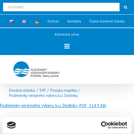
Domov
Kontakty
Často kladené otázky
Klientská zóna
Úvodná stránka
/
SVP
/
Ponuka majetku
/
Podmienky verejneho vyberu k.u. Dedinky
Podmienky verejneho vyberu k.u. Dedinky
(PDF, 314.9 KB)