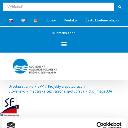
Domov
Kontakty
Často kladené otázky
Klientská zóna
Úvodná stránka
/
SVP
/
Projekty a spolupráca
/
Slovensko – maďarská cezhraničná spolupráca
/
clip_image004