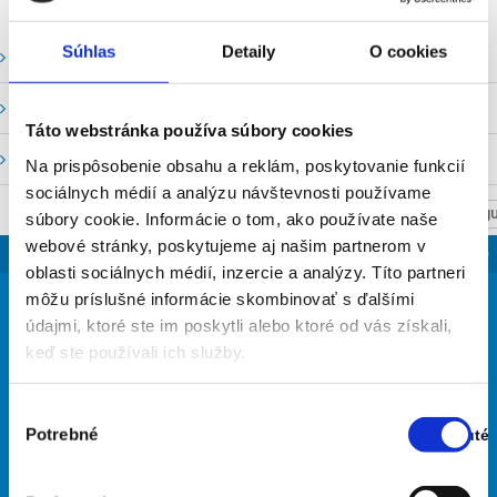
Súhlas
Detaily
O cookies
Vodné stavy a prietoky SHMU
Stavy a prietoky SVP, š. p.
Táto webstránka používa súbory cookies
Mapový portál
Na prispôsobenie obsahu a reklám, poskytovanie funkcií
sociálnych médií a analýzu návštevnosti používame
NASTAV SVOJU
súbory cookie. Informácie o tom, ako používate naše
webové stránky, poskytujeme aj našim partnerom v
SLOVENSKO
oblasti sociálnych médií, inzercie a analýzy. Títo partneri
28
môžu príslušné informácie skombinovať s ďalšími
°
údajmi, ktoré ste im poskytli alebo ktoré od vás získali,
keď ste používali ich služby.
jasná obloha
35% Vlhkosť vzduchu:
Výber
Vietor: 5m/s S
Potrebné
Zapnuté
súhlasu
Stav:
Najvyššia teplota: 31
Najnižšia teplota: 19
Zapnuté