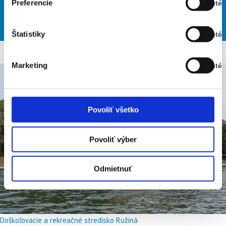
Preferencie
Vypnuté
Stav:
26
33
33
28
28
°
°
°
°
°
Vypnuté
NED
PON
UTO
STR
ŠTV
Štatistiky
Vypnuté
Stav:
Vypnuté
Marketing
Vypnuté
Stav:
Vypnuté
Povoliť všetko
Povoliť výber
Odmietnuť
Doškoľovacie a rekreačné stredisko Ružiná